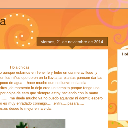
ia
viernes, 21 de noviembre de 2014
Ho
Hola chicas
do aunque estamos en Tenerife y hubo un dia meravilloso y
n los niños que coren en la lluvia,las plantas parecen dar las
 poco de agua....hace mucho que no llueve en la isla.
ahitos ,de momento lo dejo creo un tiempito porque tengo una
o por colpa de esto que siempre estoy haciendo con la mano
.........me duele mucho ya no puedo aguantar ni dormir, espero
 es muy enfadado conmigo......enfin.....pasará.....
os,os deseo lo mejor en la vida,