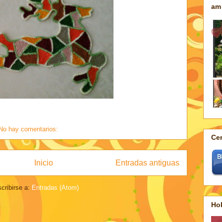
am 
No hay comentarios:
Cer
Inicio
Entradas antiguas
cribirse a:
Entradas (Atom)
Ho