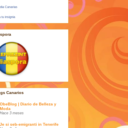
dia Canarias
 tu insignia
aspora
ogs Canarios
ObeBlog | Diario de Belleza y
Moda
Hace 3 meses
Je si seb-emigranti in Tenerife