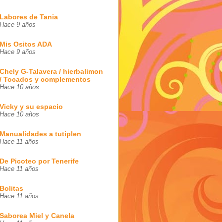
Labores de Tania
Hace 9 años
Mis Ositos ADA
Hace 9 años
Chely G-Talavera / hierbalimon
/ Tocados y complementos
Hace 10 años
Vicky y su espacio
Hace 10 años
Manualidades a tutiplen
Hace 11 años
De Picoteo por Tenerife
Hace 11 años
Bolitas
Hace 11 años
Saborea Miel y Canela