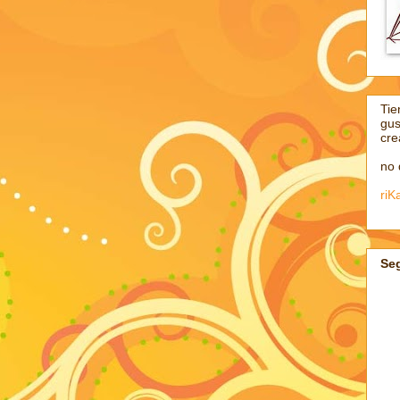
Tie
gus
cre
no 
ri
Se