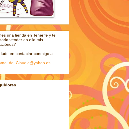
nes una tienda en Tenerife y te
taria vender en ella mis
aciónes?
dude en contactar conmigo a:
Kamo_de_Claudia@yahoo.es
guidores