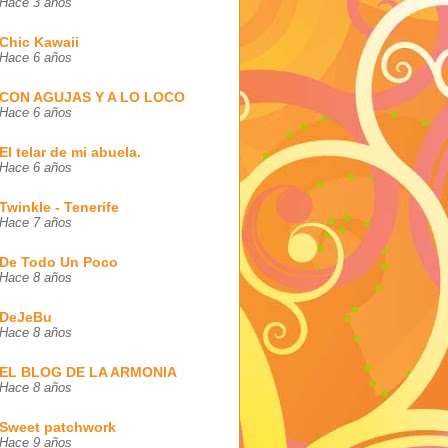
Hace 3 años
Chic Kawaii
Hace 6 años
CON AGUJAS Y A LO LOCO
Hace 6 años
El telar de mi abuela.
Hace 6 años
Twinkle - Tenerife
Hace 7 años
De Todo Un Poco
Hace 8 años
DeJeBu
Hace 8 años
EL BLOG DE LA ARMONIA
Hace 8 años
Sweet patchwork
Hace 9 años