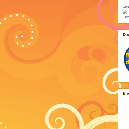
Clau
Crea
Di
Bl