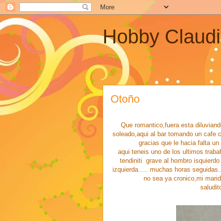
Hobby Claud
Otoño
Que romantico,fuera esta diluvian
soleado,aqui al bar tomando un cafe co
gracias que le hacia falta un
aqui teneis uno de los ultimos trab
tendiniti grave al hombro isquierd
izquierda..... muchas horas seguidas.
no sea ya cronico,mi marido
saludit