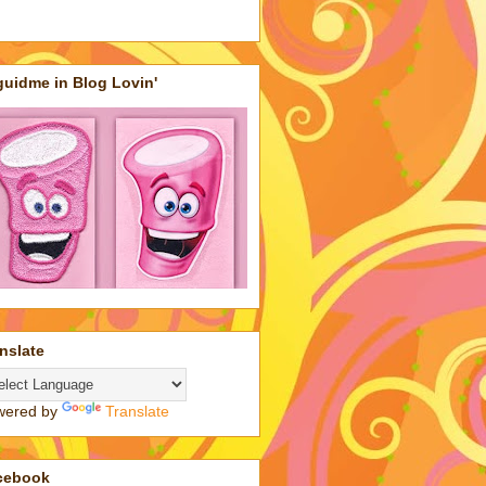
uidme in Blog Lovin'
nslate
wered by
Translate
cebook