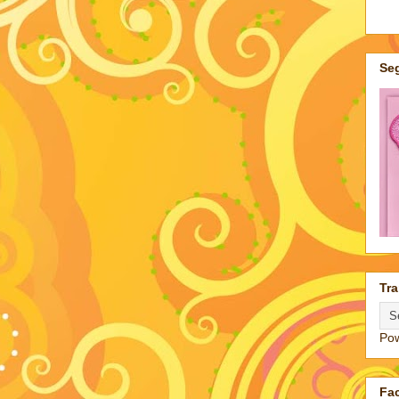
Seg
Tra
Po
Fa